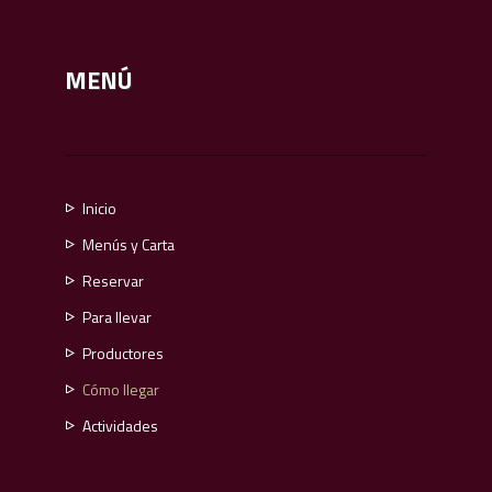
MENÚ
Inicio
Menús y Carta
Calçotadas 37,00€
Reservar
Menú festivo y de fin de semana
Para llevar
Menú diario
Productores
Menú de Navidad y San Esteban 2019
Cómo llegar
Menú para grupos
Actividades
Menú infantil
Para llevar