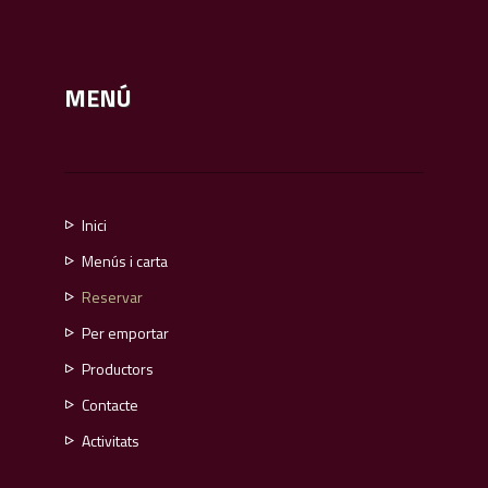
MENÚ
Inici
Menús i carta
Calçotades 37,00€
Reservar
Menú festiu i cap de setmana
Per emportar
Menú diari
Carta per emportar
Productors
Menú de Nadal i Sant Esteve 2021
Contacte
Menús per a grups
Activitats
Menú infantil
Per emportar